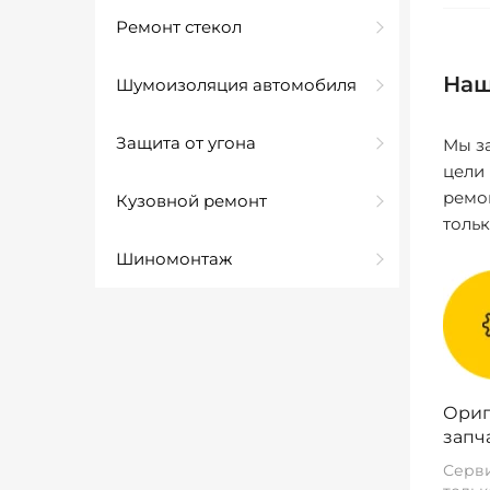
Ремонт стекол
Наш
Шумоизоляция автомобиля
Защита от угона
Мы за
цели
ремо
Кузовной ремонт
толь
Шиномонтаж
Ориг
запч
Серви