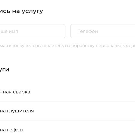
ись на услугу
ая кнопку вы соглашаетесь
на обработку персональных да
уги
нная сварка
на глушителя
на гофры