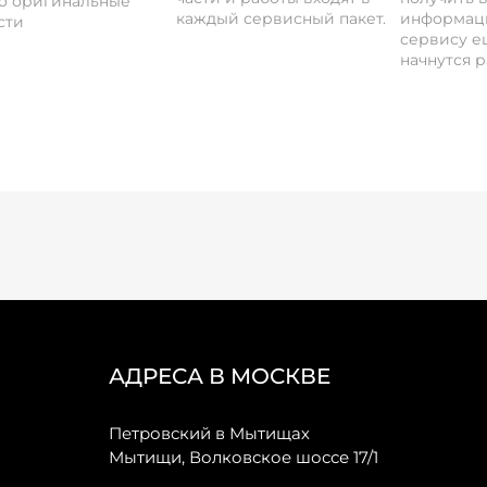
о оригинальные
каждый сервисный пакет.
информац
сти
сервису ещ
начнутся р
АДРЕСА В МОСКВЕ
Петровский в Мытищах
Мытищи, Волковское шоссе 17/1