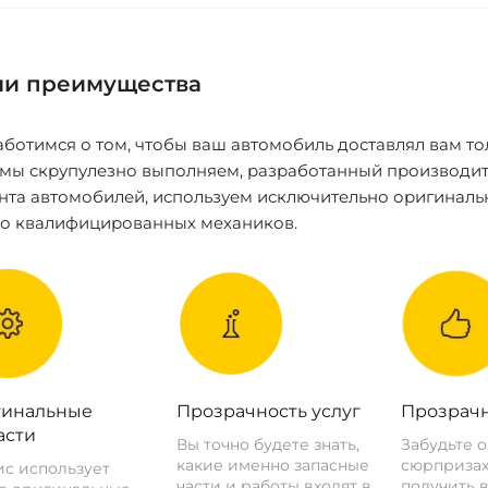
и преимущества
ботимся о том, чтобы ваш автомобиль доставлял вам то
 мы скрупулезно выполняем, разработанный производит
нта автомобилей, используем исключительно оригиналь
ко квалифицированных механиков.
инальные
Прозрачность услуг
Прозрачн
асти
Вы точно будете знать,
Забудьте 
какие именно запасные
сюрпризах
с использует
части и работы входят в
получить 