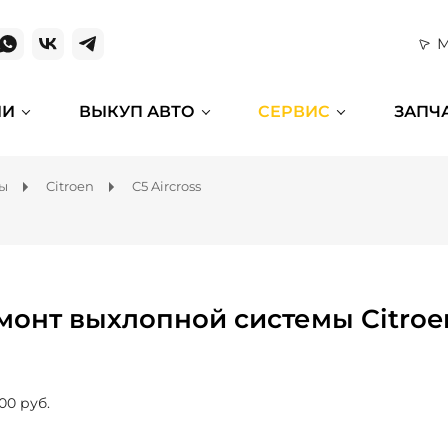
М
ИИ
ВЫКУП АВТО
СЕРВИС
ЗАПЧ
мы
Citroen
C5 Aircross
монт выхлопной системы Citroen
00 руб.