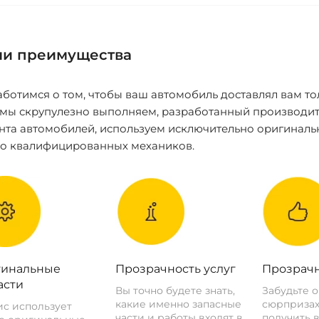
и преимущества
ботимся о том, чтобы ваш автомобиль доставлял вам то
 мы скрупулезно выполняем, разработанный производит
нта автомобилей, используем исключительно оригиналь
ко квалифицированных механиков.
инальные
Прозрачность услуг
Прозрачн
асти
Вы точно будете знать,
Забудьте 
какие именно запасные
сюрпризах
с использует
части и работы входят в
получить 