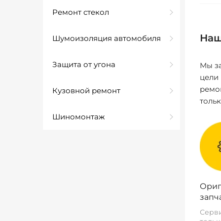
Ремонт стекол
Наш
Шумоизоляция автомобиля
Защита от угона
Мы за
цели
ремо
Кузовной ремонт
толь
Шиномонтаж
Ориг
запч
Серви