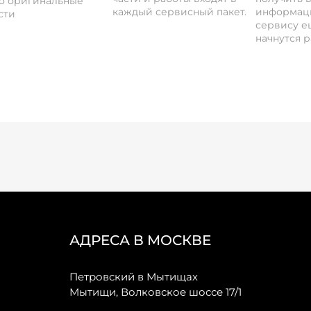
о оригинальные
каждый сервисный пакет.
информац
сти
сервису ещ
начнутся р
АДРЕСА В МОСКВЕ
Петровский в Мытищах
Мытищи, Волковское шоссе 17/1