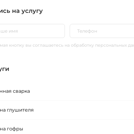
ись на услугу
ая кнопку вы соглашаетесь
на обработку персональных да
уги
нная сварка
на глушителя
на гофры