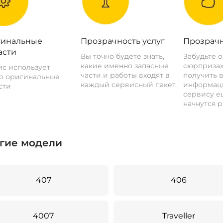
инальные
Прозрачность услуг
Прозрачн
асти
Вы точно будете знать,
Забудьте 
какие именно запасные
сюрпризах
с использует
части и работы входят в
получить 
о оригинальные
каждый сервисный пакет.
информац
сти
сервису ещ
начнутся р
гие модели
407
406
4007
Traveller