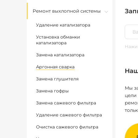
Зап
Ремонт выхлопной системы
Удаление катализатора
Установка обманки
катализатора
Нажим
Замена катализатора
Аргонная сварка
Наш
Замена глушителя
Мы за
Замена гофры
цели
ремо
Замена сажевого фильтра
толь
Удаление сажевого фильтра
Очистка сажевого фильтра