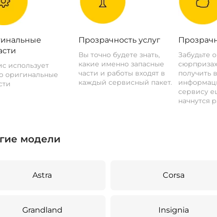
инальные
Прозрачность услуг
Прозрачн
асти
Вы точно будете знать,
Забудьте 
какие именно запасные
сюрпризах
с использует
части и работы входят в
получить 
о оригинальные
каждый сервисный пакет.
информац
сти
сервису ещ
начнутся р
гие модели
Astra
Corsa
Grandland
Insignia