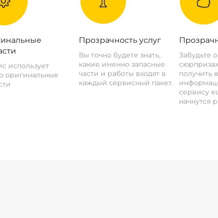
инальные
Прозрачность услуг
Прозрачн
асти
Вы точно будете знать,
Забудьте 
какие именно запасные
сюрпризах
с использует
части и работы входят в
получить 
о оригинальные
каждый сервисный пакет.
информац
сти
сервису ещ
начнутся р