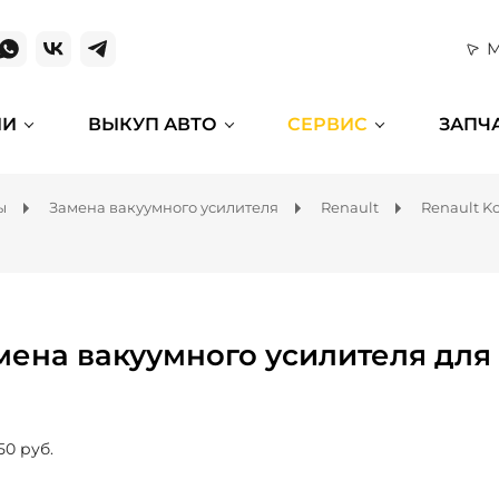
М
ИИ
ВЫКУП АВТО
СЕРВИС
ЗАПЧ
ы
Замена вакуумного усилителя
Renault
Renault Ko
мена вакуумного усилителя для 
50 руб.