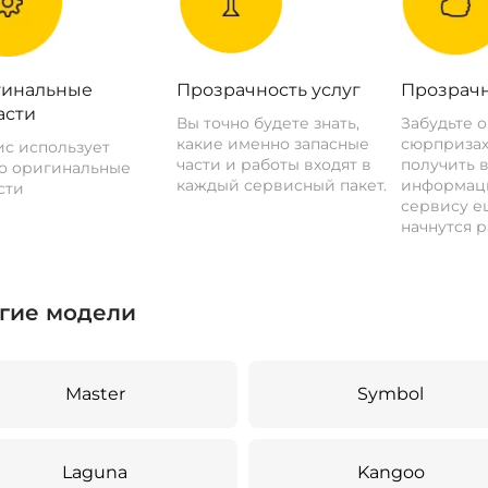
инальные
Прозрачность услуг
Прозрачн
асти
Вы точно будете знать,
Забудьте 
какие именно запасные
сюрпризах
с использует
части и работы входят в
получить 
о оригинальные
каждый сервисный пакет.
информац
сти
сервису ещ
начнутся р
гие модели
Master
Symbol
Laguna
Kangoo