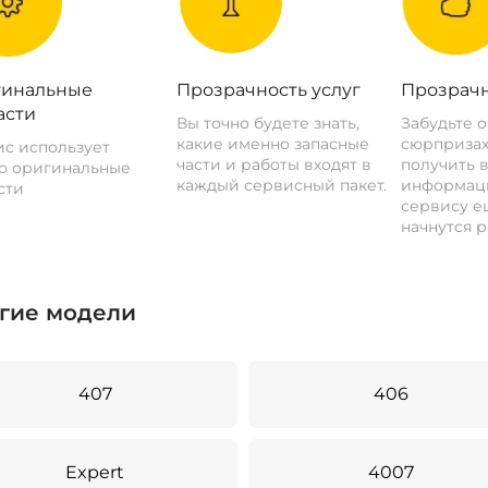
инальные
Прозрачность услуг
Прозрачн
асти
Вы точно будете знать,
Забудьте 
какие именно запасные
сюрпризах
с использует
части и работы входят в
получить 
о оригинальные
каждый сервисный пакет.
информац
сти
сервису ещ
начнутся р
гие модели
407
406
Expert
4007