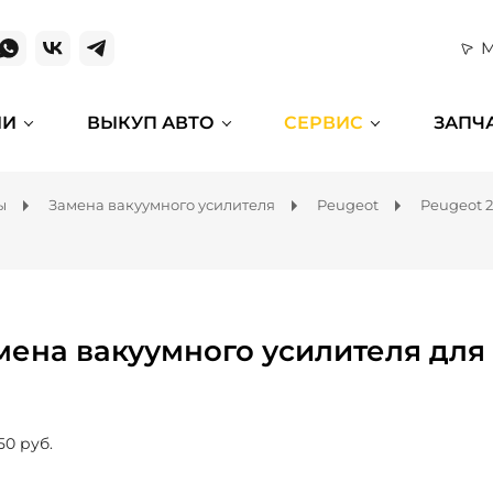
М
ИИ
ВЫКУП АВТО
СЕРВИС
ЗАПЧ
ы
Замена вакуумного усилителя
Peugeot
Peugeot 
мена вакуумного усилителя для
50 руб.