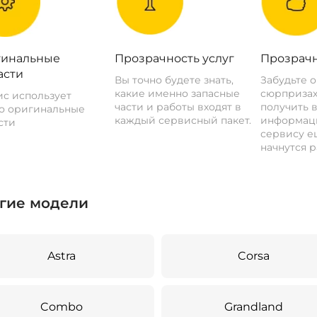
инальные
Прозрачность услуг
Прозрачн
асти
Вы точно будете знать,
Забудьте 
какие именно запасные
сюрпризах
с использует
части и работы входят в
получить 
о оригинальные
каждый сервисный пакет.
информац
сти
сервису ещ
начнутся р
гие модели
Astra
Corsa
Combo
Grandland