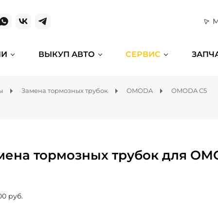
М
ИИ
ВЫКУП АВТО
СЕРВИС
ЗАПЧ
ы
Замена тормозных трубок
OMODA
OMODA C5
мена тормозных трубок для OM
00 руб.