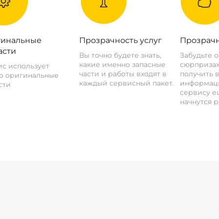
инальные
Прозрачность услуг
Прозрачн
асти
Вы точно будете знать,
Забудьте 
какие именно запасные
сюрпризах
с использует
части и работы входят в
получить 
о оригинальные
каждый сервисный пакет.
информац
сти
сервису ещ
начнутся р