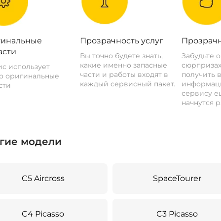
инальные
Прозрачность услуг
Прозрачн
асти
Вы точно будете знать,
Забудьте 
какие именно запасные
сюрпризах
с использует
части и работы входят в
получить 
о оригинальные
каждый сервисный пакет.
информац
сти
сервису ещ
начнутся р
гие модели
C5 Aircross
SpaceTourer
C4 Picasso
C3 Picasso