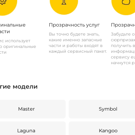
инальные
Прозрачность услуг
Прозрачн
асти
Вы точно будете знать,
Забудьте 
какие именно запасные
сюрпризах
с использует
части и работы входят в
получить 
о оригинальные
каждый сервисный пакет.
информац
сти
сервису ещ
начнутся р
гие модели
Master
Symbol
Laguna
Kangoo