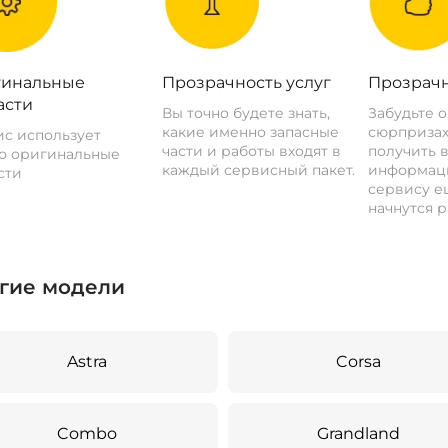
инальные
Прозрачность услуг
Прозрачн
асти
Вы точно будете знать,
Забудьте 
какие именно запасные
сюрпризах
с использует
части и работы входят в
получить 
о оригинальные
каждый сервисный пакет.
информац
сти
сервису ещ
начнутся р
гие модели
Astra
Corsa
Combo
Grandland