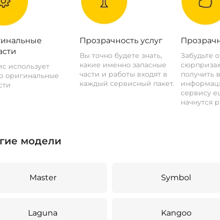
инальные
Прозрачность услуг
Прозрачн
асти
Вы точно будете знать,
Забудьте 
какие именно запасные
сюрпризах
с использует
части и работы входят в
получить 
о оригинальные
каждый сервисный пакет.
информац
сти
сервису ещ
начнутся р
гие модели
Master
Symbol
Laguna
Kangoo