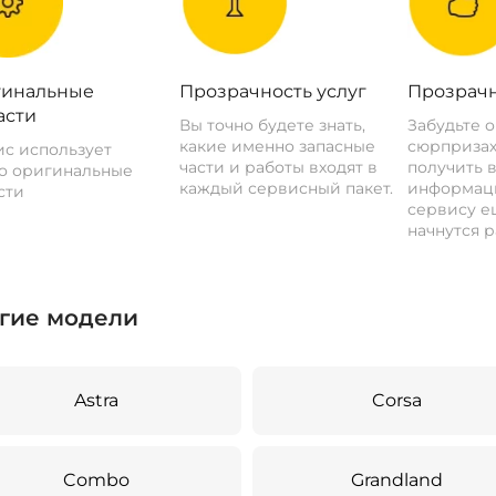
инальные
Прозрачность услуг
Прозрачн
асти
Вы точно будете знать,
Забудьте 
какие именно запасные
сюрпризах
с использует
части и работы входят в
получить 
о оригинальные
каждый сервисный пакет.
информац
сти
сервису ещ
начнутся р
гие модели
Astra
Corsa
Combo
Grandland