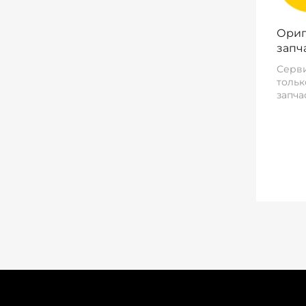
Ориг
запч
Серви
тольк
запча