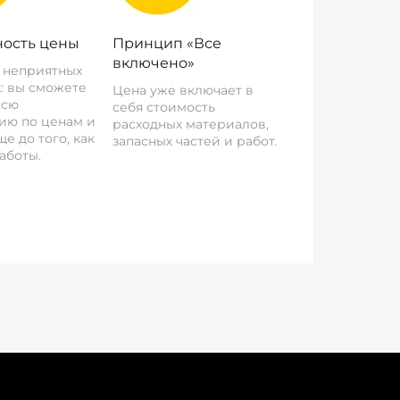
ость цены
Принцип «Все
включено»
о неприятных
: вы сможете
Цена уже включает в
всю
себя стоимость
ию по ценам и
расходных материалов,
е до того, как
запасных частей и работ.
аботы.