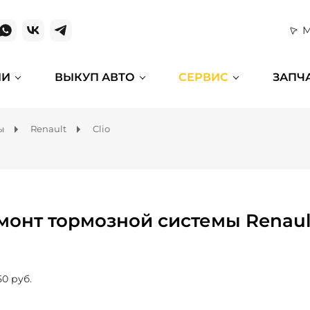
М
ИИ
ВЫКУП АВТО
СЕРВИС
ЗАПЧ
ы
Renault
Clio
монт тормозной системы Renault
50 руб.