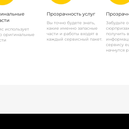
инальные
Прозрачность услуг
Прозрачн
асти
Вы точно будете знать,
Забудьте 
какие именно запасные
сюрпризах
с использует
части и работы входят в
получить 
о оригинальные
каждый сервисный пакет.
информац
сти
сервису ещ
начнутся р