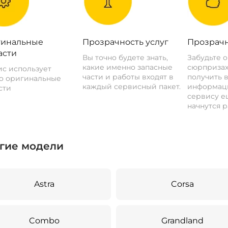
инальные
Прозрачность услуг
Прозрачн
асти
Вы точно будете знать,
Забудьте 
какие именно запасные
сюрпризах
с использует
части и работы входят в
получить 
о оригинальные
каждый сервисный пакет.
информац
сти
сервису ещ
начнутся р
гие модели
Astra
Corsa
Combo
Grandland