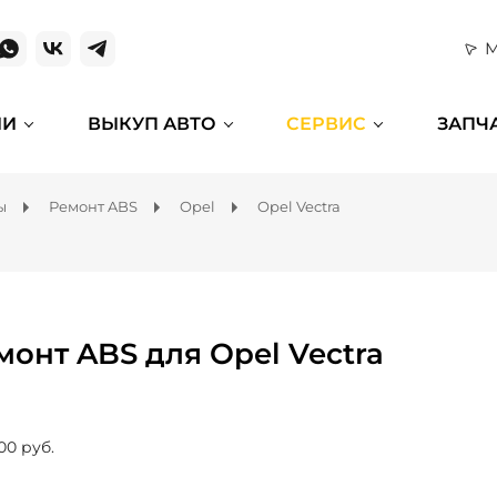
М
ИИ
ВЫКУП АВТО
СЕРВИС
ЗАПЧ
ы
Ремонт ABS
Opel
Opel Vectra
монт ABS для Opel Vectra
00 руб.