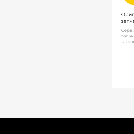
Ориг
запч
Серви
тольк
запча