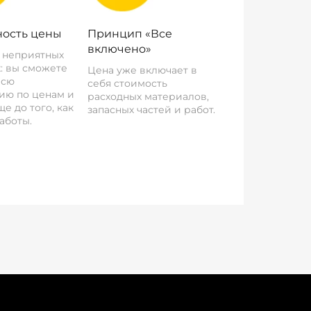
ость цены
Принцип «Все
включено»
о неприятных
: вы сможете
Цена уже включает в
всю
себя стоимость
ию по ценам и
расходных материалов,
е до того, как
запасных частей и работ.
аботы.