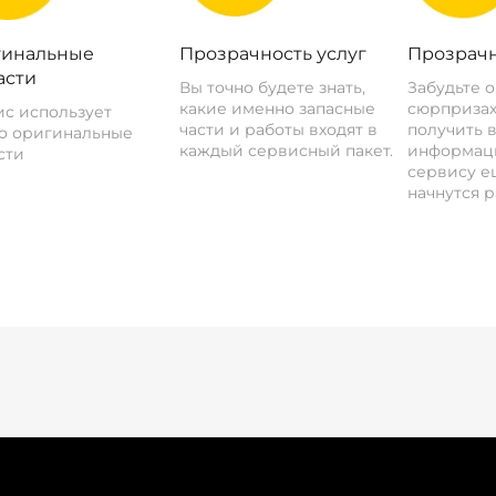
инальные
Прозрачность услуг
Прозрачн
асти
Вы точно будете знать,
Забудьте 
какие именно запасные
сюрпризах
с использует
части и работы входят в
получить 
о оригинальные
каждый сервисный пакет.
информац
сти
сервису ещ
начнутся р