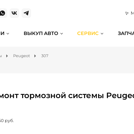
М
ИИ
ВЫКУП АВТО
СЕРВИС
ЗАПЧ
ы
Peugeot
307
монт тормозной системы Peugeo
50 руб.