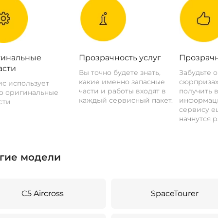
инальные
Прозрачность услуг
Прозрачн
асти
Вы точно будете знать,
Забудьте 
какие именно запасные
сюрпризах
с использует
части и работы входят в
получить 
о оригинальные
каждый сервисный пакет.
информац
сти
сервису ещ
начнутся р
гие модели
C5 Aircross
SpaceTourer