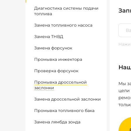
Диагностика системы подачи
Зап
топлива
Замена топливного насоса
Замена ТНВД
Нажим
Замена форсунок
Промывка инжектора
Наш
Проверка форсунок
Промывка дроссельной
Мы за
заслонки
цели
ремо
Замена дроссельной заслонки
толь
Промывка топливного бака
Замена лямбда зонда