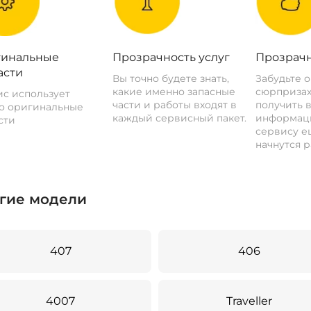
инальные
Прозрачность услуг
Прозрачн
асти
Вы точно будете знать,
Забудьте 
какие именно запасные
сюрпризах
с использует
части и работы входят в
получить 
о оригинальные
каждый сервисный пакет.
информац
сти
сервису ещ
начнутся р
гие модели
407
406
4007
Traveller