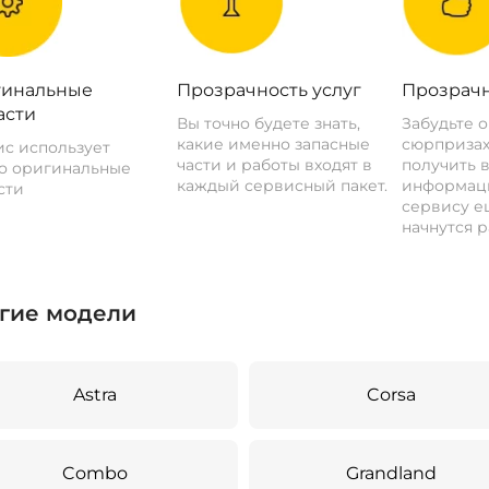
инальные
Прозрачность услуг
Прозрачн
асти
Вы точно будете знать,
Забудьте 
какие именно запасные
сюрпризах
с использует
части и работы входят в
получить 
о оригинальные
каждый сервисный пакет.
информац
сти
сервису ещ
начнутся р
гие модели
Astra
Corsa
Combo
Grandland