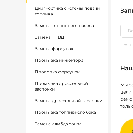
Диагностика системы подачи
Зап
топлива
Замена топливного насоса
Замена ТНВД
Нажим
Замена форсунок
Промывка инжектора
Наш
Проверка форсунок
Промывка дроссельной
Мы за
заслонки
цели
ремо
Замена дроссельной заслонки
толь
Промывка топливного бака
Замена лямбда зонда