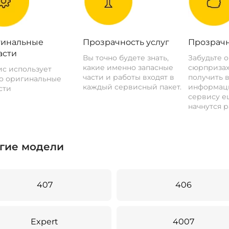
инальные
Прозрачность услуг
Прозрачн
асти
Вы точно будете знать,
Забудьте 
какие именно запасные
сюрпризах
с использует
части и работы входят в
получить 
о оригинальные
каждый сервисный пакет.
информац
сти
сервису ещ
начнутся р
гие модели
407
406
Expert
4007