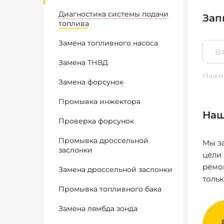
Диагностика системы подачи
Зап
топлива
Замена топливного насоса
Замена ТНВД
Нажим
Замена форсунок
Промывка инжектора
Наш
Проверка форсунок
Промывка дроссельной
Мы за
заслонки
цели
ремо
Замена дроссельной заслонки
толь
Промывка топливного бака
Замена лямбда зонда