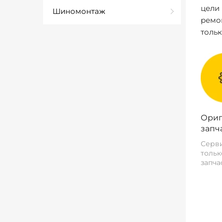
цели
Шиномонтаж
ремо
толь
Ориг
запч
Серви
тольк
запча