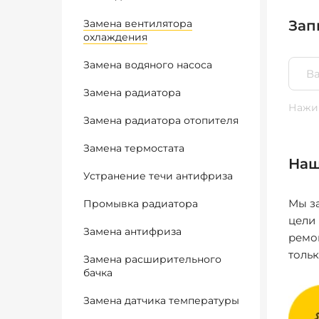
Замена вентилятора
Зап
охлаждения
Замена водяного насоса
Замена радиатора
Нажим
Замена радиатора отопителя
Замена термостата
Наш
Устранение течи антифриза
Мы за
Промывка радиатора
цели
Замена антифриза
ремо
толь
Замена расширительного
бачка
Замена датчика температуры