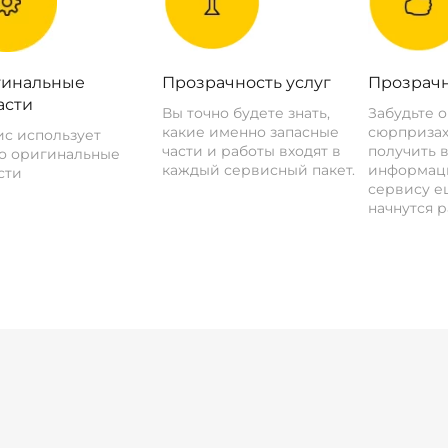
инальные
Прозрачность услуг
Прозрачн
асти
Вы точно будете знать,
Забудьте 
какие именно запасные
сюрпризах
с использует
части и работы входят в
получить 
о оригинальные
каждый сервисный пакет.
информац
сти
сервису ещ
начнутся р