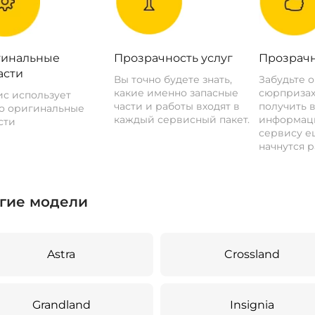
инальные
Прозрачность услуг
Прозрачн
асти
Вы точно будете знать,
Забудьте 
какие именно запасные
сюрпризах
с использует
части и работы входят в
получить 
о оригинальные
каждый сервисный пакет.
информац
сти
сервису ещ
начнутся р
гие модели
Astra
Crossland
Grandland
Insignia