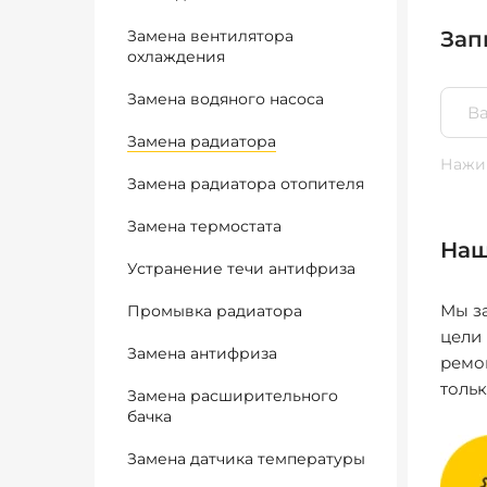
Замена вентилятора
Зап
охлаждения
Замена водяного насоса
Замена радиатора
Нажим
Замена радиатора отопителя
Замена термостата
Наш
Устранение течи антифриза
Мы за
Промывка радиатора
цели
Замена антифриза
ремо
толь
Замена расширительного
бачка
Замена датчика температуры