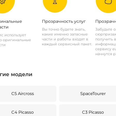
инальные
Прозрачность услуг
Прозрачн
асти
Вы точно будете знать,
Забудьте 
какие именно запасные
сюрпризах
с использует
части и работы входят в
получить 
о оригинальные
каждый сервисный пакет.
информац
сти
сервису ещ
начнутся р
гие модели
C5 Aircross
SpaceTourer
C4 Picasso
C3 Picasso