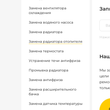
Замена вентилятора
Зап
охлаждения
Замена водяного насоса
Замена радиатора
Нажим
Замена радиатора отопителя
Замена термостата
Наш
Устранение течи антифриза
Мы за
Промывка радиатора
цели
Замена антифриза
ремо
толь
Замена расширительного
бачка
Замена датчика температуры