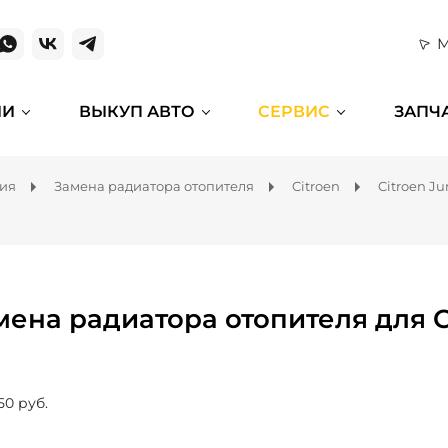
М
ИИ
ВЫКУП АВТО
СЕРВИС
ЗАПЧ
ния
Замена радиатора отопителя
Citroen
Citroen J
мена радиатора отопителя для C
50 руб.