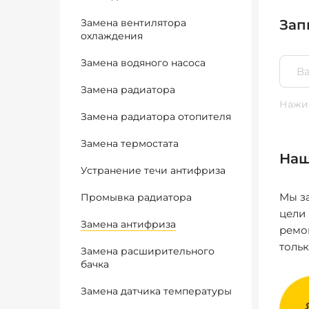
Замена вентилятора
Зап
охлаждения
Замена водяного насоса
Замена радиатора
Нажим
Замена радиатора отопителя
Замена термостата
Наш
Устранение течи антифриза
Мы за
Промывка радиатора
цели
Замена антифриза
ремо
толь
Замена расширительного
бачка
Замена датчика температуры