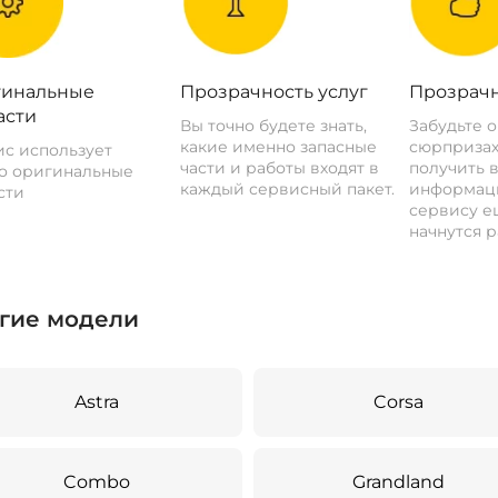
инальные
Прозрачность услуг
Прозрачн
асти
Вы точно будете знать,
Забудьте 
какие именно запасные
сюрпризах
с использует
части и работы входят в
получить 
о оригинальные
каждый сервисный пакет.
информац
сти
сервису ещ
начнутся р
гие модели
Astra
Corsa
Combo
Grandland