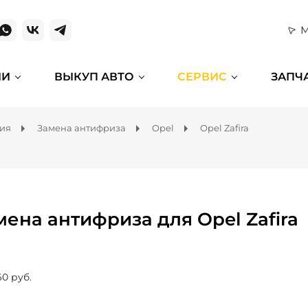
М
ИИ
ВЫКУП АВТО
СЕРВИС
ЗАПЧ
ния
Замена антифриза
Opel
Opel Zafira
мена антифриза для Opel Zafira
60 руб.