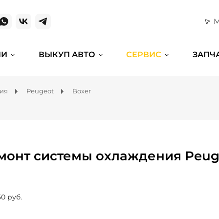
М
ИИ
ВЫКУП АВТО
СЕРВИС
ЗАПЧ
ния
Peugeot
Boxer
монт системы охлаждения Peuge
50 руб.