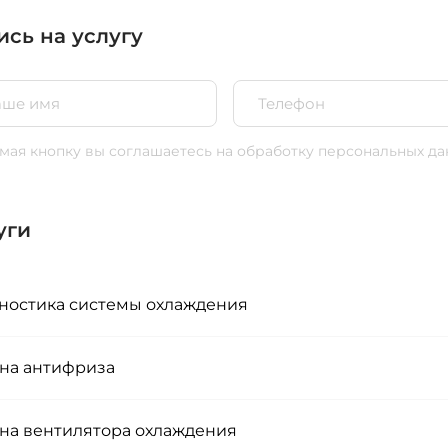
ись на услугу
ая кнопку вы соглашаетесь
на обработку персональных да
уги
ностика системы охлаждения
на антифриза
на вентилятора охлаждения