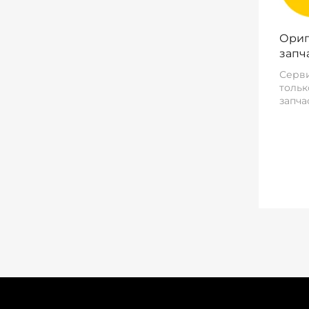
Ориг
запч
Серви
тольк
запча