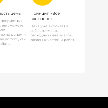
ость цены
Принцип «Все
включено»
о неприятных
: вы сможете
Цена уже включает в
всю
себя стоимость
ию по ценам и
расходных материалов,
е до того, как
запасных частей и работ.
аботы.