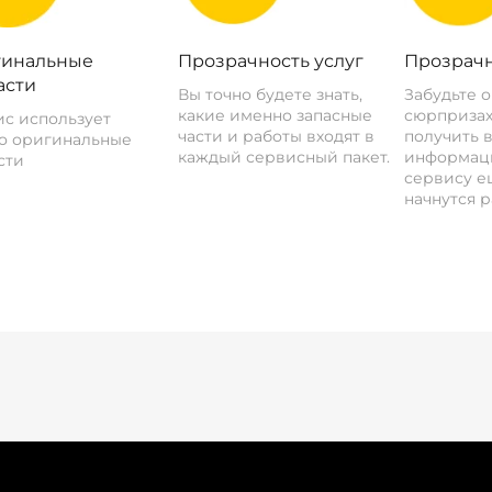
инальные
Прозрачность услуг
Прозрачн
асти
Вы точно будете знать,
Забудьте 
какие именно запасные
сюрпризах
с использует
части и работы входят в
получить 
о оригинальные
каждый сервисный пакет.
информац
сти
сервису ещ
начнутся р