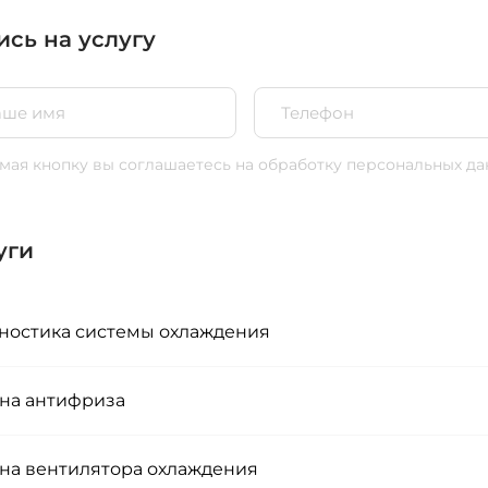
ись на услугу
ая кнопку вы соглашаетесь
на обработку персональных да
уги
ностика системы охлаждения
на антифриза
на вентилятора охлаждения