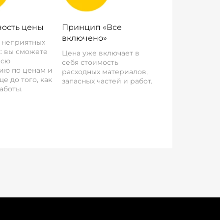
ость цены
Принцип «Все
включено»
о неприятных
: вы сможете
Цена уже включает в
всю
себя стоимость
ию по ценам и
расходных материалов,
е до того, как
запасных частей и работ.
аботы.