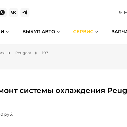
М
ИИ
ВЫКУП АВТО
СЕРВИС
ЗАПЧ
ния
Peugeot
107
монт системы охлаждения Peuge
50 руб.