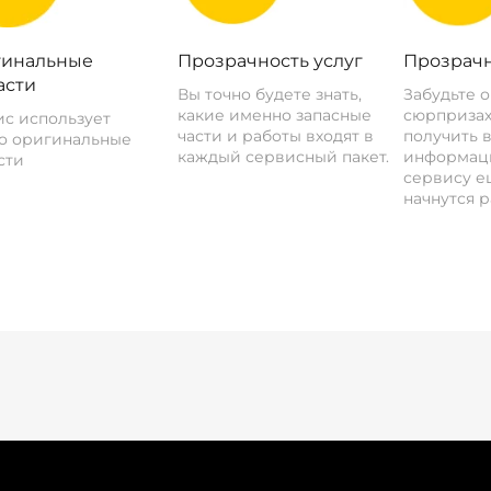
инальные
Прозрачность услуг
Прозрачн
асти
Вы точно будете знать,
Забудьте 
какие именно запасные
сюрпризах
с использует
части и работы входят в
получить 
о оригинальные
каждый сервисный пакет.
информац
сти
сервису ещ
начнутся р