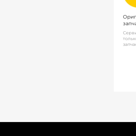
Ориг
запч
Серви
тольк
запча