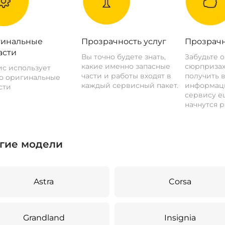
инальные
Прозрачность услуг
Прозрачн
асти
Вы точно будете знать,
Забудьте 
какие именно запасные
сюрпризах
с использует
части и работы входят в
получить 
о оригинальные
каждый сервисный пакет.
информац
сти
сервису ещ
начнутся р
гие модели
Astra
Corsa
Grandland
Insignia