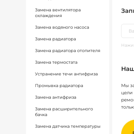
Замена вентилятора
Зап
охлаждения
Замена водяного насоса
Замена радиатора
Нажим
Замена радиатора отопителя
Замена термостата
Наш
Устранение течи антифриза
Мы за
Промывка радиатора
цели
Замена антифриза
ремо
толь
Замена расширительного
бачка
Замена датчика температуры