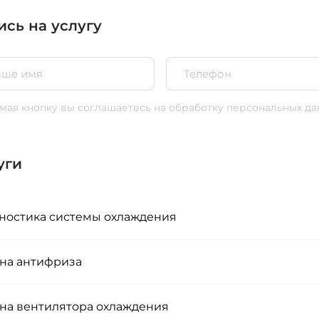
ись на услугу
ая кнопку вы соглашаетесь
на обработку персональных да
уги
ностика системы охлаждения
на антифриза
на вентилятора охлаждения