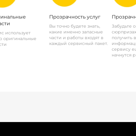
инальные
Прозрачность услуг
Прозрачн
асти
Вы точно будете знать,
Забудьте 
какие именно запасные
сюрпризах
с использует
части и работы входят в
получить 
о оригинальные
каждый сервисный пакет.
информац
сти
сервису ещ
начнутся р