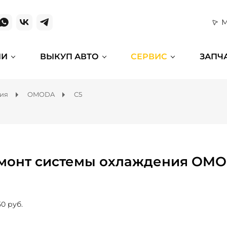
М
ИИ
ВЫКУП АВТО
СЕРВИС
ЗАПЧ
ния
OMODA
C5
монт системы охлаждения OMO
50 руб.