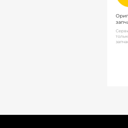
Ориг
запч
Серви
тольк
запча