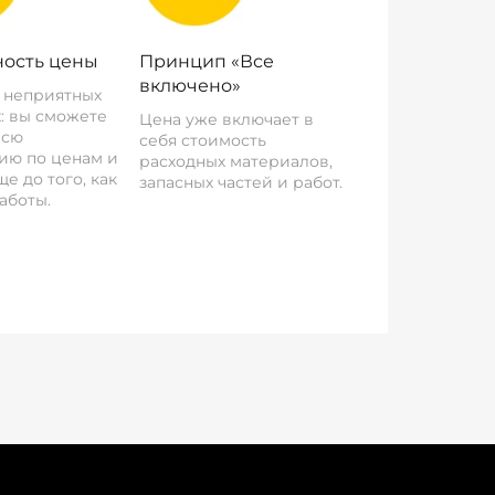
ость цены
Принцип «Все
включено»
о неприятных
: вы сможете
Цена уже включает в
всю
себя стоимость
ию по ценам и
расходных материалов,
е до того, как
запасных частей и работ.
аботы.