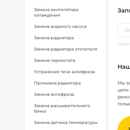
Замена вентилятора
Зап
охлаждения
Замена водяного насоса
Замена радиатора
Нажим
Замена радиатора отопителя
Замена термостата
Наш
Устранение течи антифриза
Мы за
Промывка радиатора
цели
Замена антифриза
ремо
толь
Замена расширительного
бачка
Замена датчика температуры