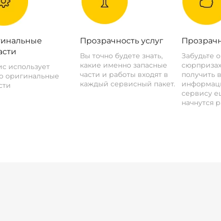
инальные
Прозрачность услуг
Прозрачн
асти
Вы точно будете знать,
Забудьте 
какие именно запасные
сюрпризах
с использует
части и работы входят в
получить 
о оригинальные
каждый сервисный пакет.
информац
сти
сервису ещ
начнутся р