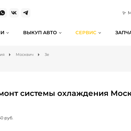
М
ИИ
ВЫКУП АВТО
СЕРВИС
ЗАПЧ
ния
Москвич
3e
монт системы охлаждения Моск
50 руб.