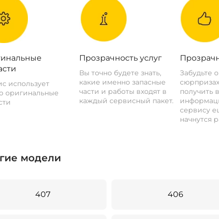
инальные
Прозрачность услуг
Прозрачн
асти
Вы точно будете знать,
Забудьте 
какие именно запасные
сюрпризах
с использует
части и работы входят в
получить 
о оригинальные
каждый сервисный пакет.
информац
сти
сервису ещ
начнутся р
гие модели
407
406