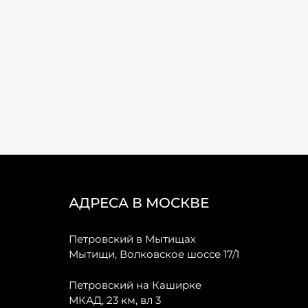
АДРЕСА В МОСКВЕ
Петровский в Мытищах
Мытищи, Волковское шоссе 17/1
Петровский на Каширке
МКАД, 23 км, вл 3