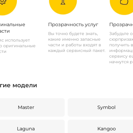
инальные
Прозрачность услуг
Прозрачн
асти
Вы точно будете знать,
Забудьте 
какие именно запасные
сюрпризах
с использует
части и работы входят в
получить 
о оригинальные
каждый сервисный пакет.
информац
сти
сервису ещ
начнутся р
гие модели
Master
Symbol
Laguna
Kangoo