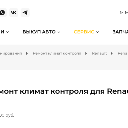
М
ИИ
ВЫКУП АВТО
СЕРВИС
ЗАПЧ
онирования
Ремонт климат контроля
Renault
Rena
монт климат контроля для Renau
00 руб.