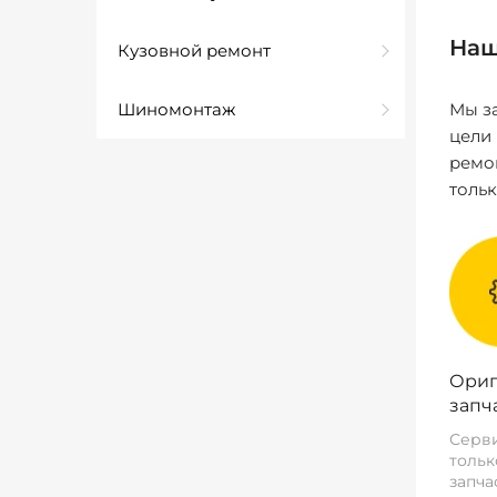
Наш
Кузовной ремонт
Шиномонтаж
Мы за
цели
ремо
толь
Ориг
запч
Серви
тольк
запча