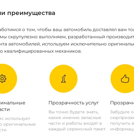
и преимущества
ботимся о том, чтобы ваш автомобиль доставлял вам то
 мы скрупулезно выполняем, разработанный производит
нта автомобилей, используем исключительно оригиналь
ко квалифицированных механиков.
инальные
Прозрачность услуг
Прозрачн
асти
Вы точно будете знать,
Забудьте 
какие именно запасные
сюрпризах
с использует
части и работы входят в
получить 
о оригинальные
каждый сервисный пакет.
информац
сти