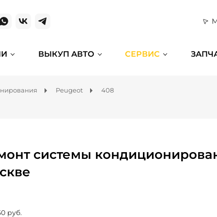
М
ИИ
ВЫКУП АВТО
СЕРВИС
ЗАПЧ
онирования
Peugeot
408
монт системы кондиционирован
скве
50 руб.