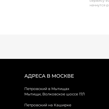
сервису ещ
начнутся р
АДРЕСА В МОСКВЕ
Петровский в Мытищах
Мытищи, Волковское шоссе 17/1
Петровский на Каширке