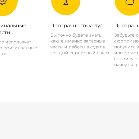
инальные
Прозрачность услуг
Прозрачн
асти
Вы точно будете знать,
Забудьте 
какие именно запасные
сюрпризах
с использует
части и работы входят в
получить 
о оригинальные
каждый сервисный пакет.
информац
сти
сервису ещ
начнутся р