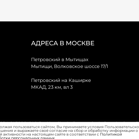
АДРЕСА В МОСКВЕ
Петровский в Мытищах
Мытищи, Волковское шоссе 17/1
Петровский на Каширке
МКАД, 23 км, вл 3
, JAECOO, GAC, Forthing, Citroёn, Peugeot, Opel и Renault в Санкт-
олжая пользоваться сайтом, Вы принимаете условия Пользовательско
шения и выражаете своё согласие на сбор и обработку информации о
 активности на настоящем сайте в соответствии с
Политикой
ботки персональных данных