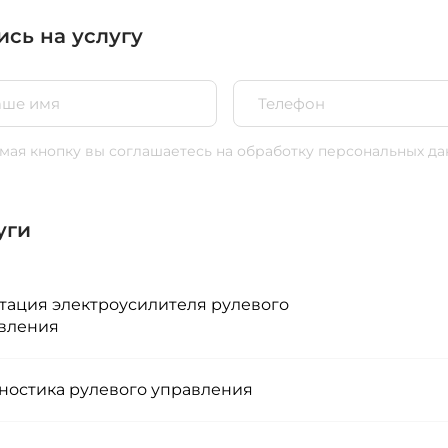
ись на услугу
ая кнопку вы соглашаетесь
на обработку персональных да
уги
тация электроусилителя рулевого
вления
ностика рулевого управления