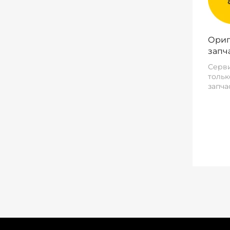
Ориг
запч
Серви
тольк
запча