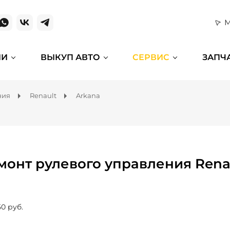
М
ИИ
ВЫКУП АВТО
СЕРВИС
ЗАПЧ
ния
Renault
Arkana
монт рулевого управления Rena
50 руб.