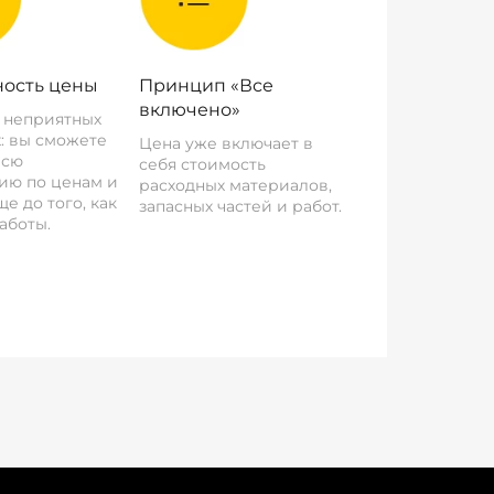
ость цены
Принцип «Все
включено»
о неприятных
: вы сможете
Цена уже включает в
всю
себя стоимость
ию по ценам и
расходных материалов,
е до того, как
запасных частей и работ.
аботы.