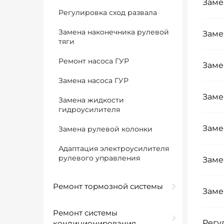
Заме
Регулировка сход развала
Замена наконечника рулевой
Заме
тяги
Ремонт насоса ГУР
Заме
Замена насоса ГУР
Заме
Замена жидкости
гидроусилителя
Заме
Замена рулевой колонки
Адаптация электроусилителя
рулевого управления
Заме
Ремонт тормозной системы
Заме
Ремонт системы
Регу
кондиционирования