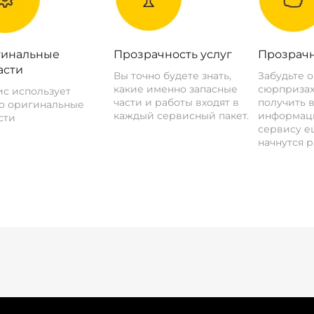
инальные
Прозрачность услуг
Прозрачн
асти
Вы точно будете знать,
Забудьте 
какие именно запасные
сюрпризах
с использует
части и работы входят в
получить 
о оригинальные
каждый сервисный пакет.
информац
сти
сервису ещ
начнутся р