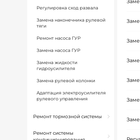
Заме
Регулировка сход развала
Замена наконечника рулевой
Заме
тяги
Ремонт насоса ГУР
Заме
Замена насоса ГУР
Заме
Замена жидкости
гидроусилителя
Заме
Замена рулевой колонки
Адаптация электроусилителя
рулевого управления
Заме
Ремонт тормозной системы
Заме
Ремонт системы
Регу
кондиционирования