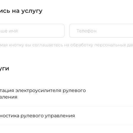
ись на услугу
ая кнопку вы соглашаетесь
на обработку персональных да
уги
тация электроусилителя рулевого
вления
ностика рулевого управления