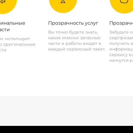
инальные
Прозрачность услуг
Прозрачн
асти
Вы точно будете знать,
Забудьте 
какие именно запасные
сюрпризах
с использует
части и работы входят в
получить 
о оригинальные
каждый сервисный пакет.
информац
сти
сервису ещ
начнутся р