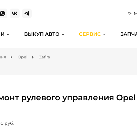
М
ИИ
ВЫКУП АВТО
СЕРВИС
ЗАПЧ
ния
Opel
Zafira
монт рулевого управления Opel 
50 руб.