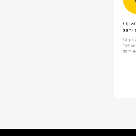
Ориг
запч
Серви
тольк
запча