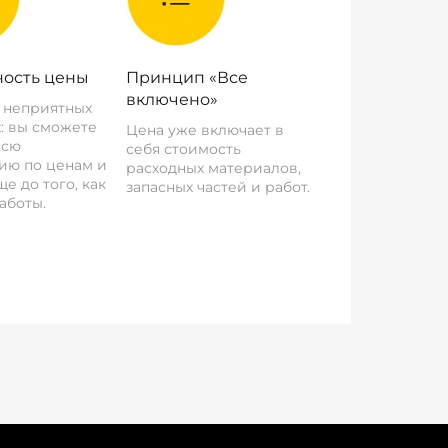
ость цены
Принцип «Все
включено»
о неприятных
: вы сможете
Цена уже включает в
всю
себя стоимость
ию по ценам и
расходных материалов,
е до того, как
запасных частей и работ.
аботы.