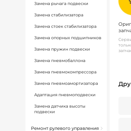
Замена рычага подвески
Замена стабилизатора
Ориг
Замена стоек стабилизатора
запч
Замена опорных подшипников
Серви
тольк
Замена пружин подвески
запча
Замена пневмобаллона
Замена пневмокомпрессора
Дру
Замена пневмоамортизатора
Адаптация пневмоподвески
Замена датчика высоты
подвески
Ремонт рулевого управления