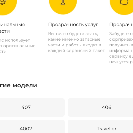
инальные
Прозрачность услуг
Прозрачн
асти
Вы точно будете знать,
Забудьте 
какие именно запасные
сюрпризах
с использует
части и работы входят в
получить 
о оригинальные
каждый сервисный пакет.
информац
сти
сервису ещ
начнутся р
гие модели
407
406
4007
Traveller