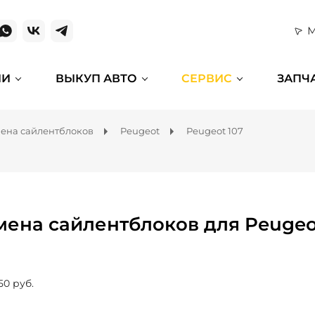
М
ИИ
ВЫКУП АВТО
СЕРВИС
ЗАПЧ
ена сайлентблоков
Peugeot
Peugeot 107
мена сайлентблоков для Peugeo
50 руб.