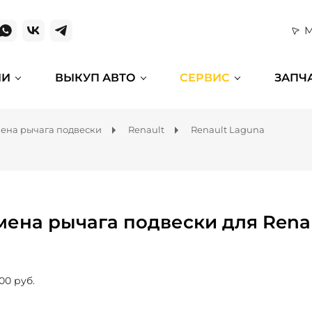
М
ИИ
ВЫКУП АВТО
СЕРВИС
ЗАПЧ
ена рычага подвески
Renault
Renault Laguna
мена рычага подвески для Rena
00 руб.