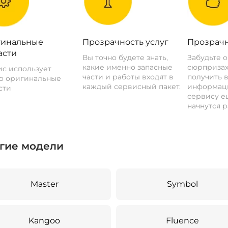
инальные
Прозрачность услуг
Прозрачн
асти
Вы точно будете знать,
Забудьте 
какие именно запасные
сюрпризах
с использует
части и работы входят в
получить 
о оригинальные
каждый сервисный пакет.
информац
сти
сервису ещ
начнутся р
гие модели
Master
Symbol
Kangoo
Fluence