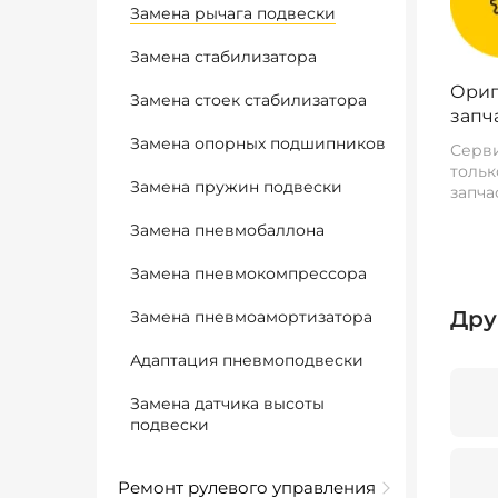
Замена рычага подвески
Замена стабилизатора
Ориг
Замена стоек стабилизатора
запч
Замена опорных подшипников
Серви
тольк
Замена пружин подвески
запча
Замена пневмобаллона
Замена пневмокомпрессора
Дру
Замена пневмоамортизатора
Адаптация пневмоподвески
Замена датчика высоты
подвески
Ремонт рулевого управления