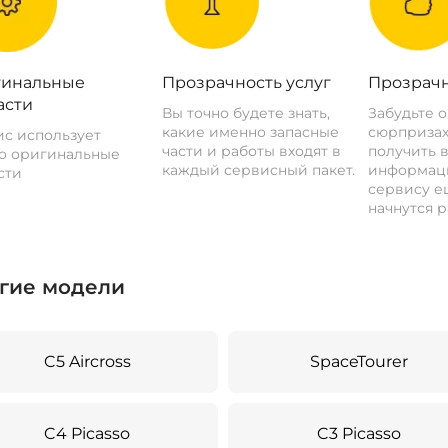
инальные
Прозрачность услуг
Прозрачн
асти
Вы точно будете знать,
Забудьте 
какие именно запасные
сюрпризах
с использует
части и работы входят в
получить 
о оригинальные
каждый сервисный пакет.
информац
сти
сервису ещ
начнутся р
гие модели
C5 Aircross
SpaceTourer
C4 Picasso
C3 Picasso