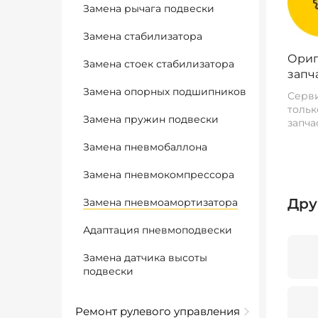
Замена рычага подвески
Замена стабилизатора
Ориг
Замена стоек стабилизатора
запч
Замена опорных подшипников
Серви
тольк
Замена пружин подвески
запча
Замена пневмобаллона
Замена пневмокомпрессора
Дру
Замена пневмоамортизатора
Адаптация пневмоподвески
Замена датчика высоты
подвески
Ремонт рулевого управления