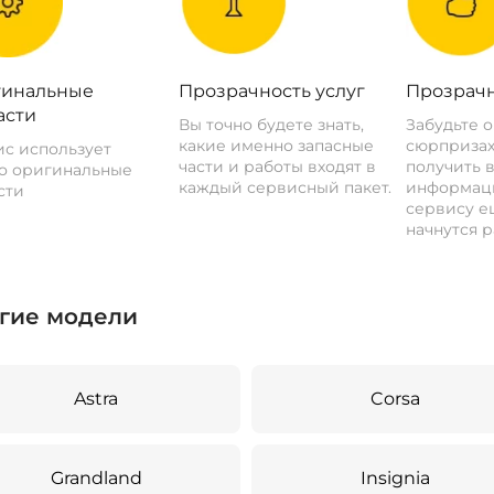
инальные
Прозрачность услуг
Прозрачн
асти
Вы точно будете знать,
Забудьте 
какие именно запасные
сюрпризах
с использует
части и работы входят в
получить 
о оригинальные
каждый сервисный пакет.
информац
сти
сервису ещ
начнутся р
гие модели
Astra
Corsa
Grandland
Insignia