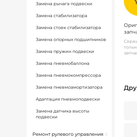
Замена рычага подвески
Замена стабилизатора
Ориг
Замена стоек стабилизатора
запч
Замена опорных подшипников
Серви
тольк
Замена пружин подвески
запча
Замена пневмобаллона
Замена пневмокомпрессора
Дру
Замена пневмоамортизатора
Адаптация пневмоподвески
Замена датчика высоты
подвески
Ремонт рулевого управления