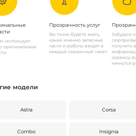
инальные
Прозрачность услуг
Прозрачн
асти
Вы точно будете знать,
Забудьте 
какие именно запасные
сюрпризах
с использует
части и работы входят в
получить 
о оригинальные
каждый сервисный пакет.
информац
сти
сервису ещ
начнутся р
гие модели
Astra
Corsa
Combo
Insignia