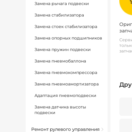
Замена рычага подвески
Замена стабилизатора
Ориг
Замена стоек стабилизатора
запч
Замена опорных подшипников
Серви
тольк
Замена пружин подвески
запча
Замена пневмобаллона
Замена пневмокомпрессора
Дру
Замена пневмоамортизатора
Адаптация пневмоподвески
Замена датчика высоты
подвески
Ремонт рулевого управления