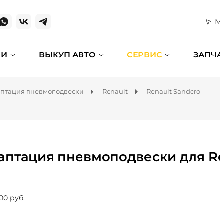
М
ИИ
ВЫКУП АВТО
СЕРВИС
ЗАПЧ
птация пневмоподвески
Renault
Renault Sandero
аптация пневмоподвески для Re
00 руб.