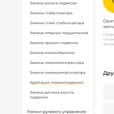
Замена рычага подвески
Замена стабилизатора
Ориг
Замена стоек стабилизатора
запч
Замена опорных подшипников
Серви
тольк
Замена пружин подвески
запча
Замена пневмобаллона
Замена пневмокомпрессора
Дру
Замена пневмоамортизатора
Адаптация пневмоподвески
Замена датчика высоты
подвески
Ремонт рулевого управления