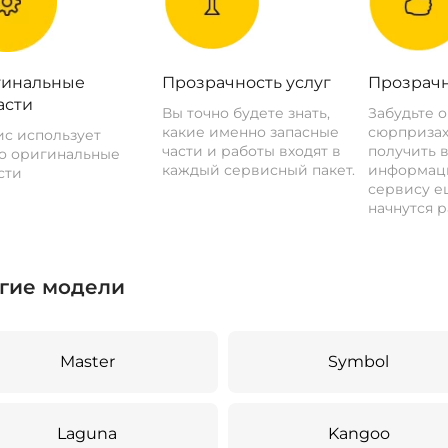
инальные
Прозрачность услуг
Прозрачн
асти
Вы точно будете знать,
Забудьте 
какие именно запасные
сюрпризах
с использует
части и работы входят в
получить 
о оригинальные
каждый сервисный пакет.
информац
сти
сервису ещ
начнутся р
гие модели
Master
Symbol
Laguna
Kangoo