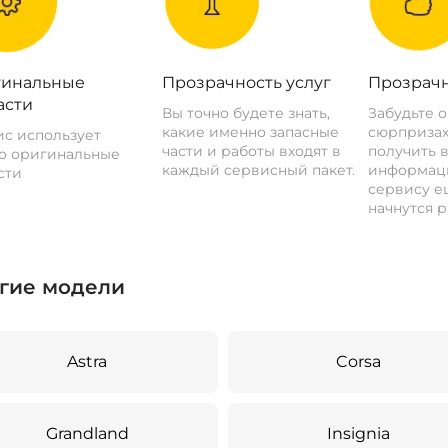
инальные
Прозрачность услуг
Прозрачн
асти
Вы точно будете знать,
Забудьте 
какие именно запасные
сюрпризах
с использует
части и работы входят в
получить 
о оригинальные
каждый сервисный пакет.
информац
сти
сервису ещ
начнутся р
гие модели
Astra
Corsa
Grandland
Insignia