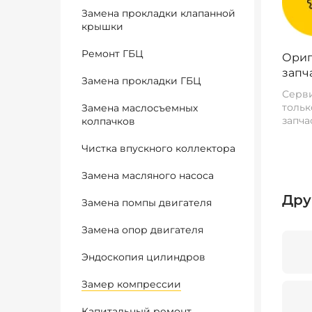
Замена прокладки клапанной
крышки
Ремонт ГБЦ
Ориг
запч
Замена прокладки ГБЦ
Серви
тольк
Замена маслосъемных
запча
колпачков
Чистка впускного коллектора
Замена масляного насоса
Дру
Замена помпы двигателя
Замена опор двигателя
Эндоскопия цилиндров
Замер компрессии
Капитальный ремонт