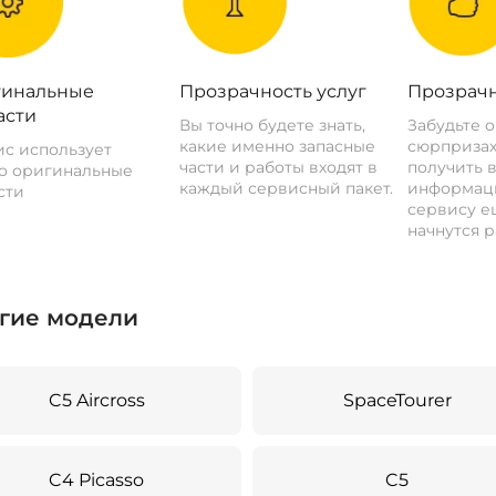
инальные
Прозрачность услуг
Прозрачн
асти
Вы точно будете знать,
Забудьте 
какие именно запасные
сюрпризах
с использует
части и работы входят в
получить 
о оригинальные
каждый сервисный пакет.
информац
сти
сервису ещ
начнутся р
гие модели
C5 Aircross
SpaceTourer
C4 Picasso
C5