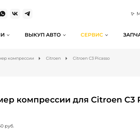
М
ИИ
ВЫКУП АВТО
СЕРВИС
ЗАПЧ
мер компрессии
Citroen
Citroen C3 Picasso
мер компрессии для Citroen C3 
50 руб.