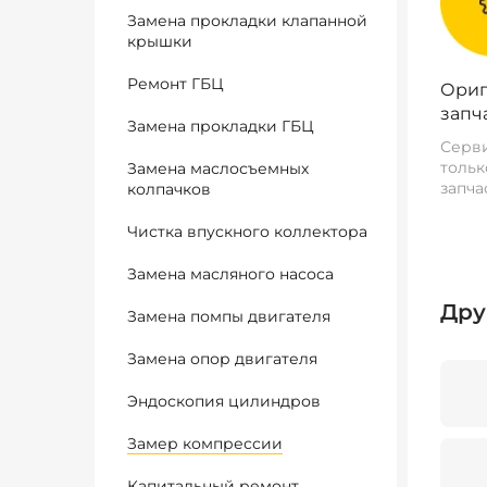
Замена прокладки клапанной
крышки
Ремонт ГБЦ
Ориг
запч
Замена прокладки ГБЦ
Серви
тольк
Замена маслосъемных
запча
колпачков
Чистка впускного коллектора
Замена масляного насоса
Дру
Замена помпы двигателя
Замена опор двигателя
Эндоскопия цилиндров
Замер компрессии
Капитальный ремонт