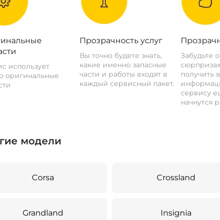
инальные
Прозрачность услуг
Прозрачн
асти
Вы точно будете знать,
Забудьте 
какие именно запасные
сюрпризах
с использует
части и работы входят в
получить 
о оригинальные
каждый сервисный пакет.
информац
сти
сервису ещ
начнутся р
гие модели
Corsa
Crossland
Grandland
Insignia