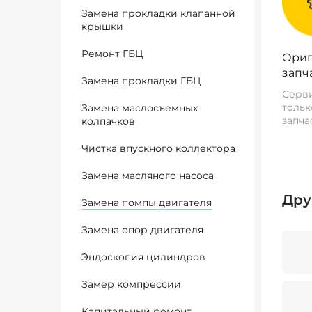
Замена прокладки клапанной
крышки
Ремонт ГБЦ
Ориг
запч
Замена прокладки ГБЦ
Серви
тольк
Замена маслосъемных
запча
колпачков
Чистка впускного коллектора
Замена масляного насоса
Дру
Замена помпы двигателя
Замена опор двигателя
Эндоскопия цилиндров
Замер компрессии
Капитальный ремонт