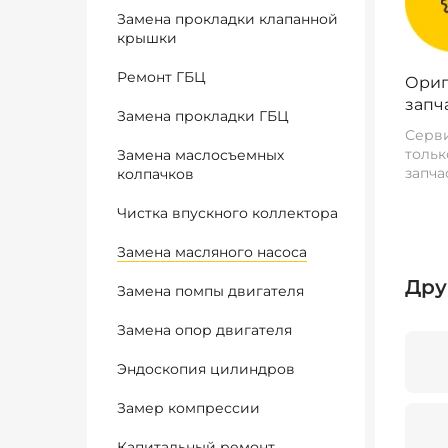
Замена прокладки клапанной
крышки
Ремонт ГБЦ
Ориг
запч
Замена прокладки ГБЦ
Серви
тольк
Замена маслосъемных
запча
колпачков
Чистка впускного коллектора
Замена масляного насоса
Дру
Замена помпы двигателя
Замена опор двигателя
Эндоскопия цилиндров
Замер компрессии
Капитальный ремонт