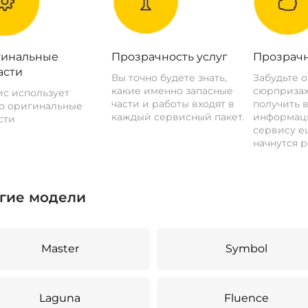
инальные
Прозрачность услуг
Прозрачн
асти
Вы точно будете знать,
Забудьте 
какие именно запасные
сюрпризах
с использует
части и работы входят в
получить 
о оригинальные
каждый сервисный пакет.
информац
сти
сервису ещ
начнутся р
гие модели
Master
Symbol
Laguna
Fluence