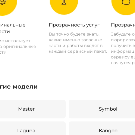
инальные
Прозрачность услуг
Прозрачн
асти
Вы точно будете знать,
Забудьте 
какие именно запасные
сюрпризах
с использует
части и работы входят в
получить 
о оригинальные
каждый сервисный пакет.
информац
сти
сервису ещ
начнутся р
гие модели
Master
Symbol
Laguna
Kangoo