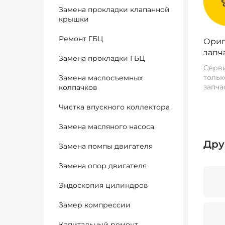
Замена прокладки клапанной
крышки
Ремонт ГБЦ
Ориг
запч
Замена прокладки ГБЦ
Серви
тольк
Замена маслосъемных
запча
колпачков
Чистка впускного коллектора
Замена масляного насоса
Дру
Замена помпы двигателя
Замена опор двигателя
Эндоскопия цилиндров
Замер компрессии
Капитальный ремонт