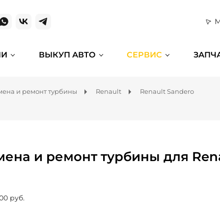
М
ИИ
ВЫКУП АВТО
СЕРВИС
ЗАПЧ
мена и ремонт турбины
Renault
Renault Sandero
мена и ремонт турбины для Rena
00 руб.