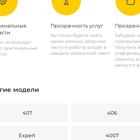
инальные
Прозрачность услуг
Прозрачн
асти
Вы точно будете знать,
Забудьте 
какие именно запасные
сюрпризах
с использует
части и работы входят в
получить 
о оригинальные
каждый сервисный пакет.
информац
сти
сервису ещ
начнутся р
гие модели
407
406
Expert
4007