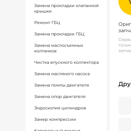
Замена прокладки клапанной
крышки
Ремонт ГБЦ
Ориг
запч
Замена прокладки ГБЦ
Серви
тольк
Замена маслосъемных
запча
колпачков
Чистка впускного коллектора
Замена масляного насоса
Дру
Замена помпы двигателя
Замена опор двигателя
Эндоскопия цилиндров
Замер компрессии
Капитальный ремонт