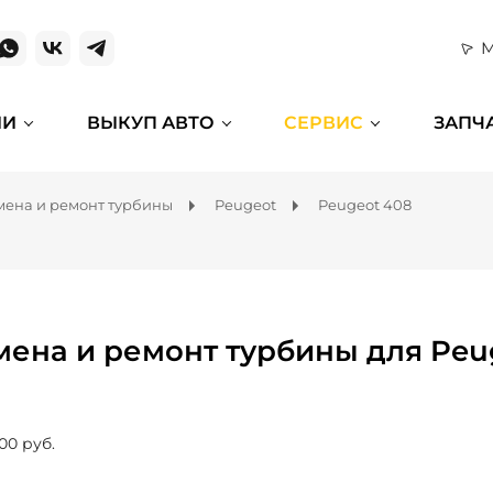
М
ИИ
ВЫКУП АВТО
СЕРВИС
ЗАПЧ
мена и ремонт турбины
Peugeot
Peugeot 408
мена и ремонт турбины для Peu
00 руб.