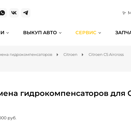
М
ИИ
ВЫКУП АВТО
СЕРВИС
ЗАПЧ
мена гидрокомпенсаторов
Citroen
Citroen C5 Aircross
мена гидрокомпенсаторов для Ci
000 руб.