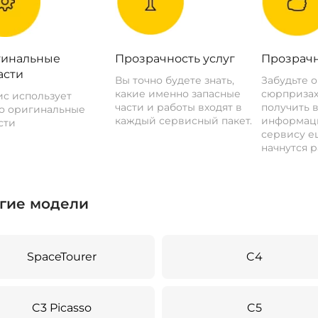
инальные
Прозрачность услуг
Прозрачн
асти
Вы точно будете знать,
Забудьте 
какие именно запасные
сюрпризах
с использует
части и работы входят в
получить 
о оригинальные
каждый сервисный пакет.
информац
сти
сервису ещ
начнутся р
гие модели
SpaceTourer
C4
C3 Picasso
C5