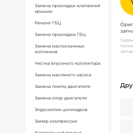
Замена прокладки клапанной
крышки
Ремонт ГБЦ
Ориг
запч
Замена прокладки ГБЦ
Серви
тольк
Замена маслосъемных
запча
колпачков
Чистка впускного коллектора
Замена масляного насоса
Дру
Замена помпы двигателя
Замена опор двигателя
Эндоскопия цилиндров
Замер компрессии
Капитальный ремонт